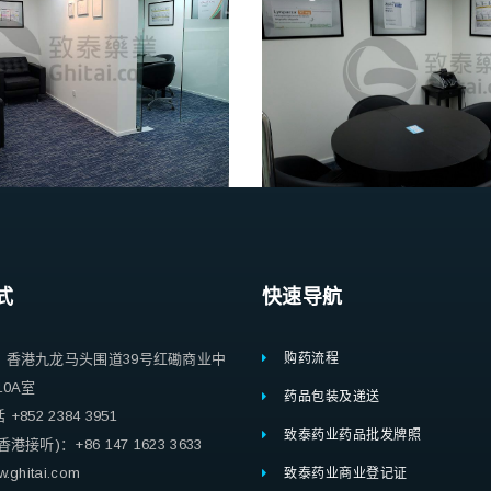
式
快速导航
：香港九龙马头围道39号红磡商业中
购药流程
10A室
药品包装及递送
852 2384 3951
致泰药业药品批发牌照
港接听)：+86 147 1623 3633
ghitai.com
致泰药业商业登记证