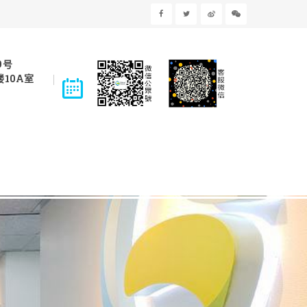
9号
10A室