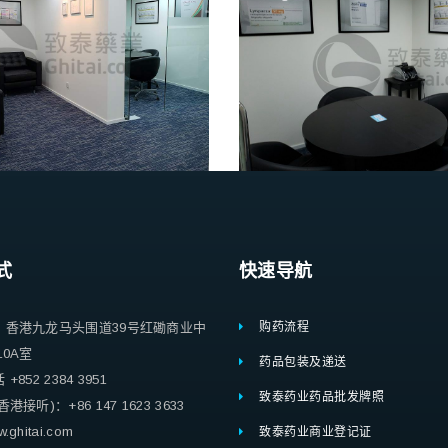
式
快速导航
：香港九龙马头围道39号红磡商业中
购药流程
10A室
药品包装及递送
852 2384 3951
致泰药业药品批发牌照
港接听)：+86 147 1623 3633
ghitai.com
致泰药业商业登记证