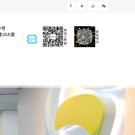
9号
10A室