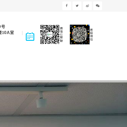
9号
10A室