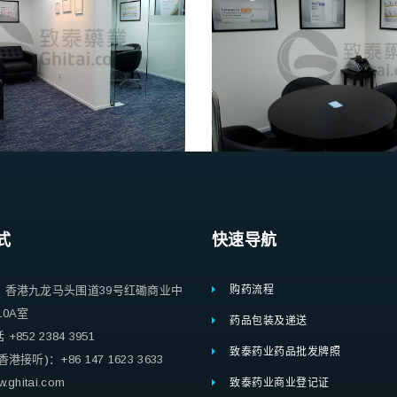
式
快速导航
：香港九龙马头围道39号红磡商业中
购药流程
10A室
药品包装及递送
852 2384 3951
致泰药业药品批发牌照
港接听)：+86 147 1623 3633
ghitai.com
致泰药业商业登记证