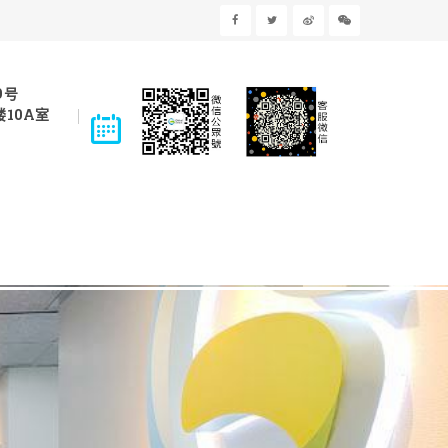
9号
10A室