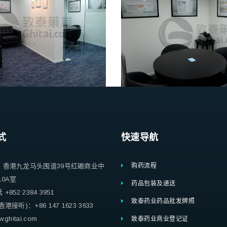
式
快速导航
：香港九龙马头围道39号红磡商业中
购药流程
10A室
药品包装及递送
852 2384 3951
致泰药业药品批发牌照
港接听)：+86 147 1623 3633
ghitai.com
致泰药业商业登记证