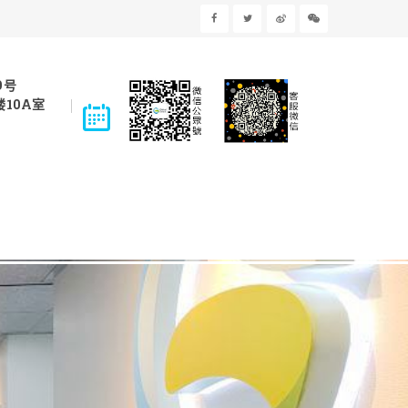
9号
10A室