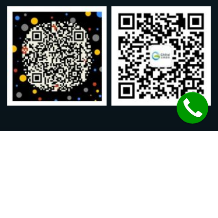
致泰药业版权 © 2014-2026
如有意见，合作建议或投诉，请发电邮到
wilson@ghitai.com，谢谢！
首页
关于致泰
购药指南
药品递送
联系我们
EN