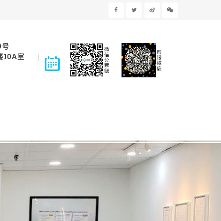
9号
10A室