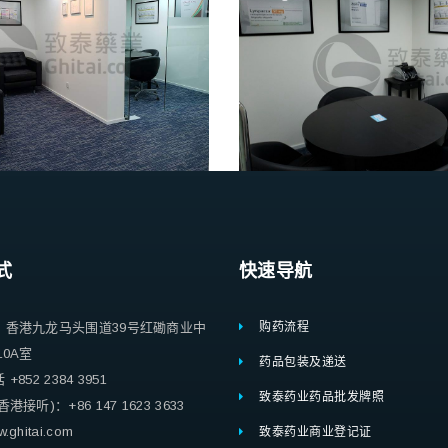
式
快速导航
：香港九龙马头围道39号红磡商业中
购药流程
10A室
药品包装及递送
852 2384 3951
致泰药业药品批发牌照
港接听)：+86 147 1623 3633
ghitai.com
致泰药业商业登记证