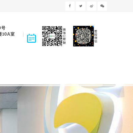
9号
10A室