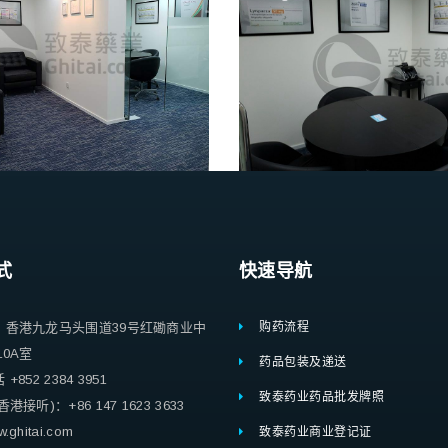
式
快速导航
：香港九龙马头围道39号红磡商业中
购药流程
10A室
药品包装及递送
852 2384 3951
致泰药业药品批发牌照
港接听)：+86 147 1623 3633
ghitai.com
致泰药业商业登记证