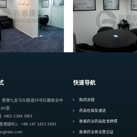
式
快速导航
：香港九龙马头围道39号红磡商业中
购药流程
10A室
药品包装及递送
852 2384 3951
致泰药业药品批发牌照
港接听)：+86 147 1623 3633
ghitai.com
致泰药业商业登记证