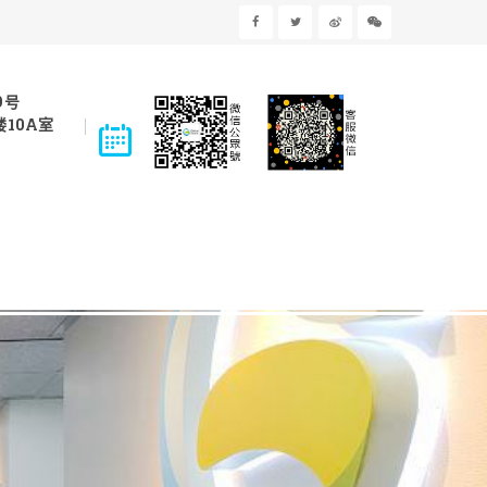
9号
10A室