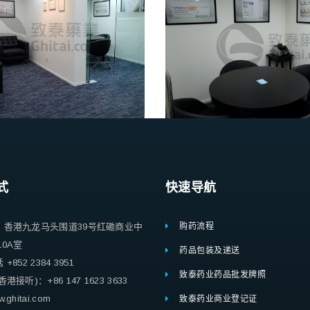
式
快速导航
：香港九龙马头围道39号红磡商业中
购药流程
10A室
药品包装及递送
852 2384 3951
致泰药业药品批发牌照
港接听)：+86 147 1623 3633
ghitai.com
致泰药业商业登记证