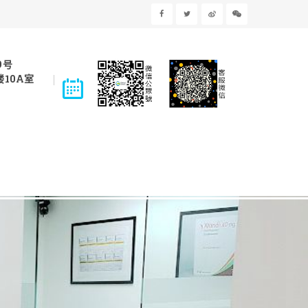
9号
10A室