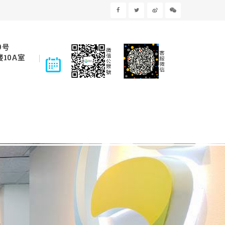
9号
10A室