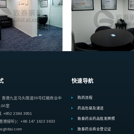
式
快速导航
：香港九龙马头围道39号红磡商业中
购药流程
10A室
药品包装及递送
852 2384 3951
致泰药业药品批发牌照
港接听)：+86 147 1623 3633
ghitai.com
致泰药业商业登记证