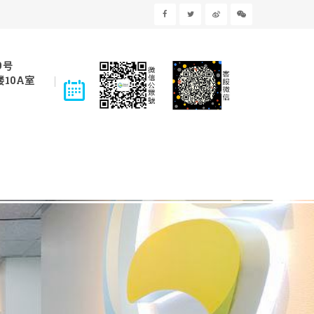
9号
10A室