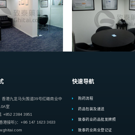
式
快速导航
：香港九龙马头围道39号红磡商业中
购药流程
10A室
药品包装及递送
852 2384 3951
致泰药业药品批发牌照
港接听)：+86 147 1623 3633
ghitai.com
致泰药业商业登记证