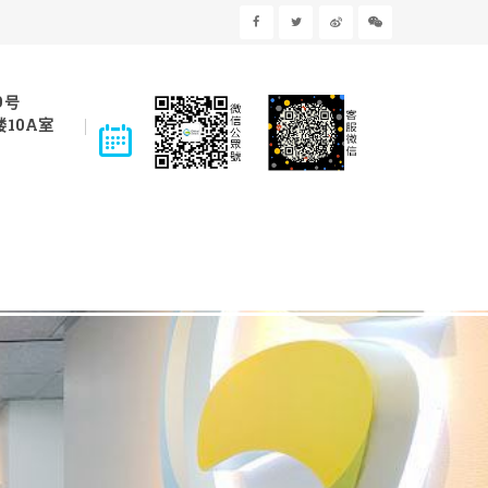
9号
10A室