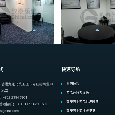
式
快速导航
：香港九龙马头围道39号红磡商业中
购药流程
10A室
药品包装及递送
852 2384 3951
致泰药业药品批发牌照
港接听)：+86 147 1623 3633
ghitai.com
致泰药业商业登记证