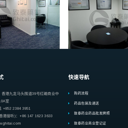
式
快速导航
：香港九龙马头围道39号红磡商业中
购药流程
10A室
药品包装及递送
852 2384 3951
致泰药业药品批发牌照
港接听)：+86 147 1623 3633
ghitai.com
致泰药业商业登记证