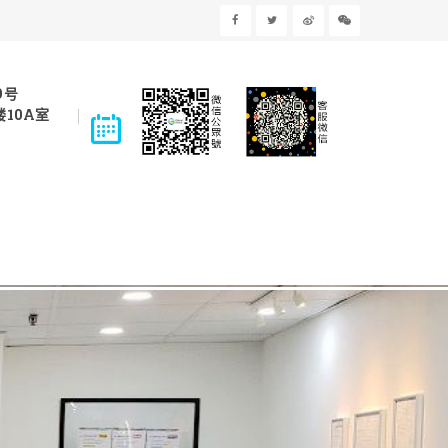
9号
10A室