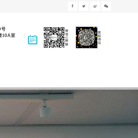
9号
10A室