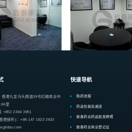
式
快速导航
：香港九龙马头围道39号红磡商业中
购药流程
10A室
药品包装及递送
852 2384 3951
致泰药业药品批发牌照
港接听)：+86 147 1623 3633
ghitai.com
致泰药业商业登记证