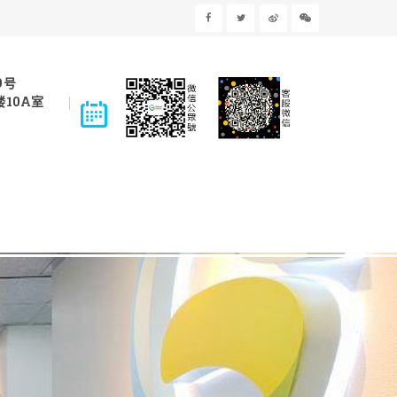
9号
10A室