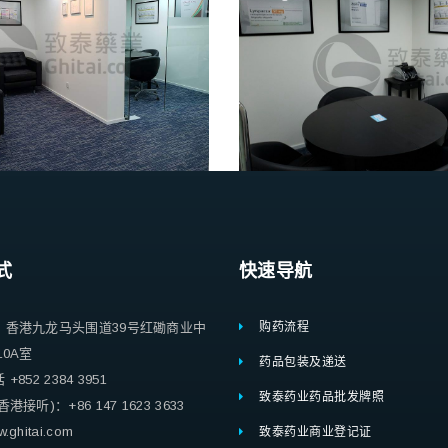
式
快速导航
：香港九龙马头围道39号红磡商业中
购药流程
10A室
药品包装及递送
852 2384 3951
致泰药业药品批发牌照
港接听)：+86 147 1623 3633
ghitai.com
致泰药业商业登记证