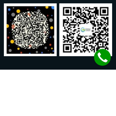
致泰药业版权 © 2014-2026
如有意见，合作建议或投诉，请发电邮到
wilson@ghitai.com，谢谢！
首页
关于致泰
购药指南
药品递送
联系我们
EN