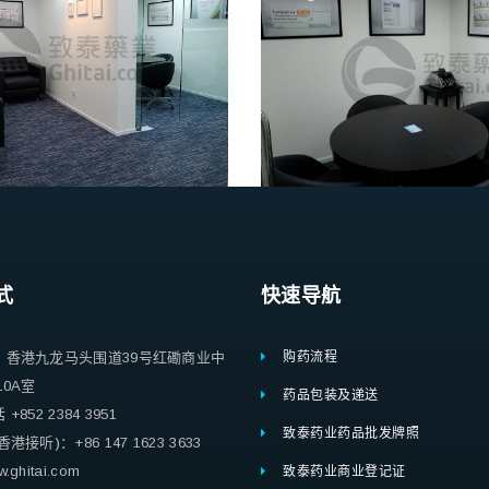
式
快速导航
：香港九龙马头围道39号红磡商业中
购药流程
10A室
药品包装及递送
852 2384 3951
致泰药业药品批发牌照
港接听)：+86 147 1623 3633
ghitai.com
致泰药业商业登记证