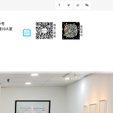
9号
10A室