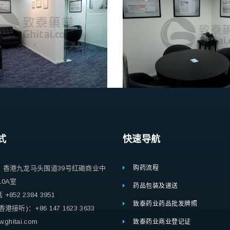
式
快速导航
：香港九龙马头围道39号红磡商业中
购药流程
10A室
药品包装及递送
852 2384 3951
致泰药业药品批发牌照
港接听)：+86 147 1623 3633
ghitai.com
致泰药业商业登记证