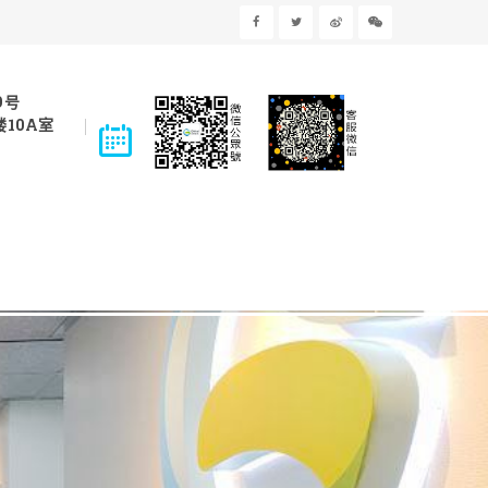
9号
10A室