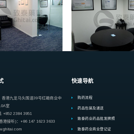
式
快速导航
：香港九龙马头围道39号红磡商业中
购药流程
10A室
药品包装及递送
852 2384 3951
致泰药业药品批发牌照
港接听)：+86 147 1623 3633
ghitai.com
致泰药业商业登记证