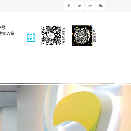
9号
10A室