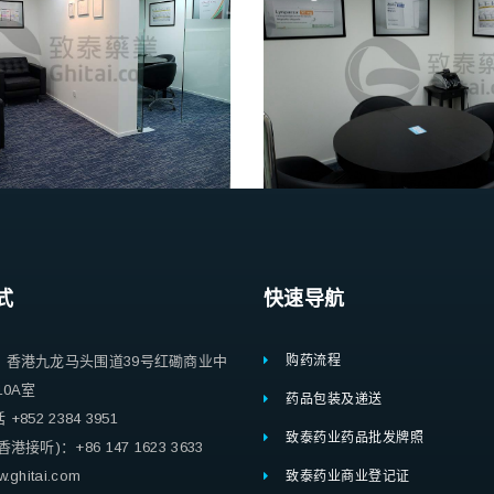
式
快速导航
：香港九龙马头围道39号红磡商业中
购药流程
10A室
药品包装及递送
852 2384 3951
致泰药业药品批发牌照
港接听)：+86 147 1623 3633
ghitai.com
致泰药业商业登记证