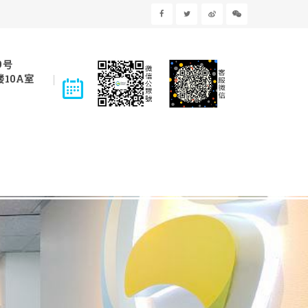
9号
10A室